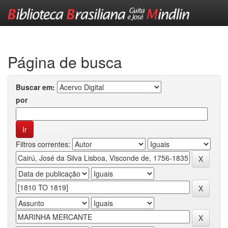
Skip
navigation
Página de busca
Buscar em:
por
Filtros correntes: