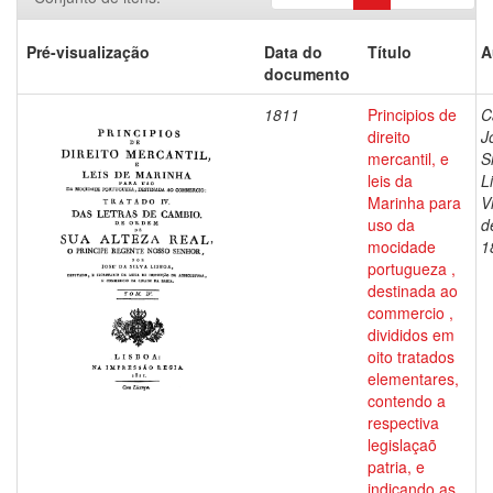
Pré-visualização
Data do
Título
A
documento
1811
Principios de
C
direito
J
mercantil, e
S
leis da
L
Marinha para
V
uso da
d
mocidade
1
portugueza ,
destinada ao
commercio ,
divididos em
oito tratados
elementares,
contendo a
respectiva
legislaçaõ
patria, e
indicando as