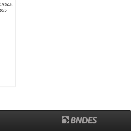
 Lisboa,
1835