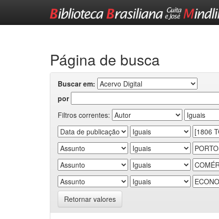
Skip
navigation
Página de busca
Buscar em:
por
Filtros correntes:
Retornar valores