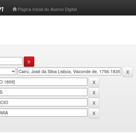
-->
Página inicial do Acervo Digital