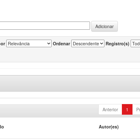
por
Ordenar
Registro(s)
Anterior
1
P
lo
Autor(es)