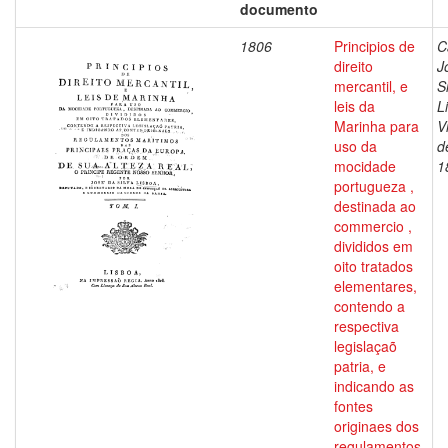
documento
1806
Principios de
C
direito
J
mercantil, e
S
leis da
L
Marinha para
V
uso da
d
mocidade
1
portugueza ,
destinada ao
commercio ,
divididos em
oito tratados
elementares,
contendo a
respectiva
legislaçaõ
patria, e
indicando as
fontes
originaes dos
regulamentos