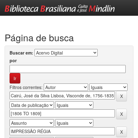
Skip
navigation
Página de busca
Buscar em:
por
Filtros correntes: