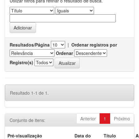
Utilizar filtros para refinar o resultado de busca.
Resultados/Página
|
Ordenar registros por
Ordenar
Registro(s)
Resultado 1-1 de 1.
Anterior
1
Próximo
Conjunto de itens:
Pré-visualização
Data do
Título
A