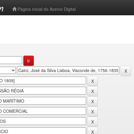
-->
Página inicial do Acervo Digital