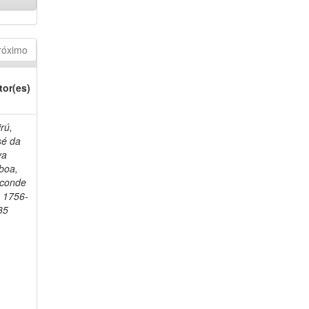
róximo
tor(es)
rú,
sé da
va
boa,
sconde
, 1756-
35