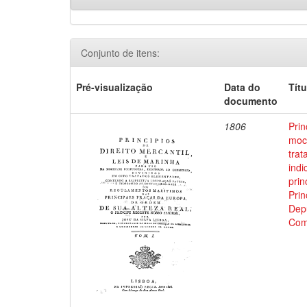
Conjunto de itens:
Pré-visualização
Data do
Títu
documento
1806
Prin
moci
trat
indi
prin
Prin
Depu
Com