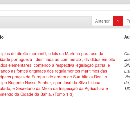
Anterior
1
P
lo
Au
cipios de direito mercantil, e leis da Marinha para uso da
Cai
dade portugueza , destinada ao commercio , divididos em oito
Jo
ados elementares, contendo a respectiva legislaçaõ patria, e
Sil
cando as fontes originaes dos regulamentos maritimos das
Lis
cipaes praças da Europa : de ordem de Sua Alteza Real, o
Vi
cipe Regente Nosso Senhor, / por José da Silva Lisboa,
de
tado, e Secretario da Meza da Inspecçaõ da Agricultura e
18
mercio da Cidade da Bahia. (Tomo 1-3)