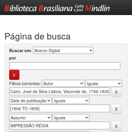
Skip
navigation
Página de busca
Buscar em:
por
Filtros correntes: