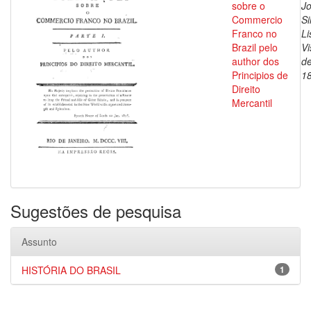
sobre o
J
Commercio
Si
Franco no
Li
Brazil pelo
V
author dos
de
Principios de
1
Direito
Mercantil
Sugestões de pesquisa
Assunto
HISTÓRIA DO BRASIL
1