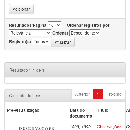
Resultados/Página
|
Ordenar registros por
Ordenar
Registro(s)
Resultado 1-1 de 1.
Anterior
1
Próximo
Conjunto de itens:
Pré-visualização
Data do
Título
A
documento
1808; 1809
Observações
Ca