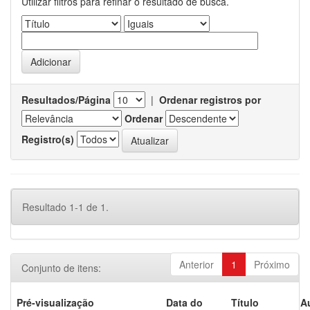
Utilizar filtros para refinar o resultado de busca.
Resultados/Página
|
Ordenar registros por
Ordenar
Registro(s)
Resultado 1-1 de 1.
Anterior
1
Próximo
Conjunto de itens:
Pré-visualização
Data do
Título
A