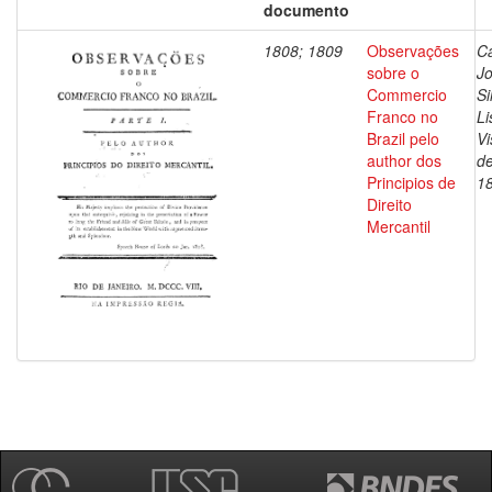
documento
1808; 1809
Observações
Ca
sobre o
J
Commercio
Si
Franco no
Li
Brazil pelo
V
author dos
de
Principios de
1
Direito
Mercantil