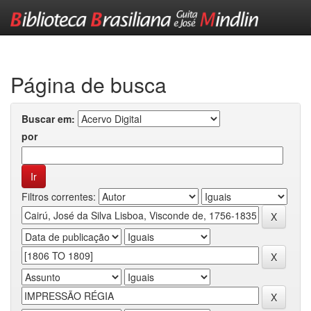
Skip
navigation
Página de busca
Buscar em:
por
Filtros correntes: