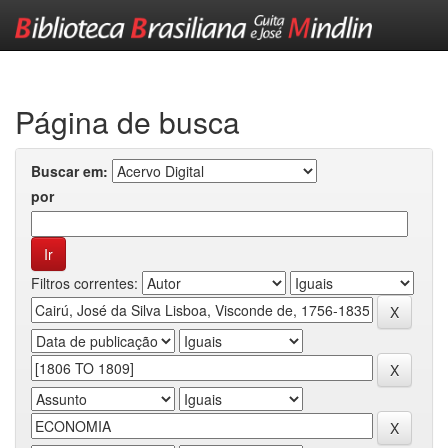
Skip
navigation
Página de busca
Buscar em:
por
Filtros correntes: