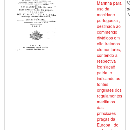
Marinha para
V
uso da
d
mocidade
1
portugueza ,
destinada ao
commercio ,
divididos em
oito tratados
elementares,
contendo a
respectiva
legislaçaõ
patria, e
indicando as
fontes
originaes dos
regulamentos
maritimos
das
principaes
praças da
Europa : de