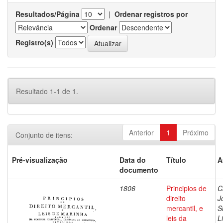
Resultados/Página
|
Ordenar registros por
Ordenar
Registro(s)
Resultado 1-1 de 1.
Anterior
1
Próximo
Conjunto de itens:
Pré-visualização
Data do
Título
A
documento
1806
Principios de
C
direito
J
mercantil, e
S
leis da
L