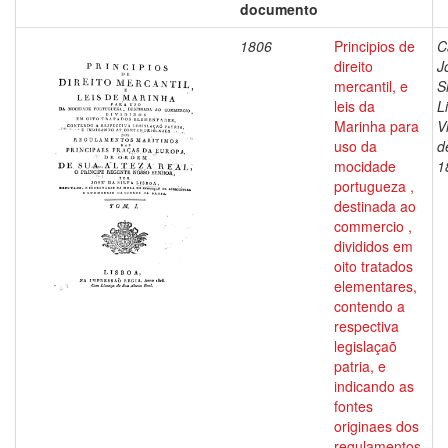
documento
1806
Principios de
C
direito
J
mercantil, e
S
leis da
L
Marinha para
V
uso da
d
mocidade
1
portugueza ,
destinada ao
commercio ,
divididos em
oito tratados
elementares,
contendo a
respectiva
legislaçaõ
patria, e
indicando as
fontes
originaes dos
regulamentos