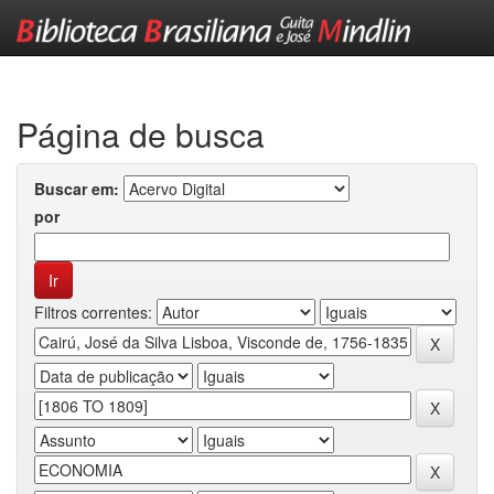
Skip
navigation
Página de busca
Buscar em:
por
Filtros correntes: