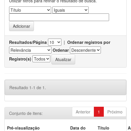
Utilizar filtros para refinar o resultado de busca.
Resultados/Página
|
Ordenar registros por
Ordenar
Registro(s)
Resultado 1-1 de 1.
Anterior
1
Próximo
Conjunto de itens:
Pré-visualização
Data do
Título
A