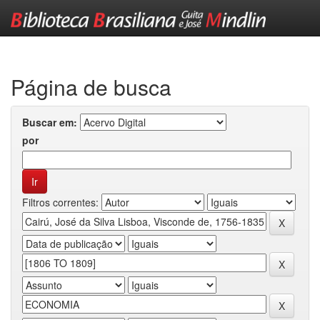
Skip
navigation
Página de busca
Buscar em:
por
Filtros correntes: