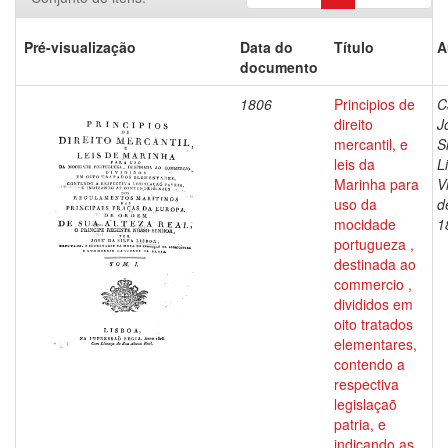
Pré-visualização
Data do
Título
A
documento
1806
Principios de
C
direito
J
mercantil, e
S
leis da
L
Marinha para
V
uso da
d
mocidade
1
portugueza ,
destinada ao
commercio ,
divididos em
oito tratados
elementares,
contendo a
respectiva
legislaçaõ
patria, e
indicando as