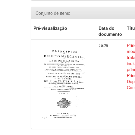
Conjunto de itens:
Pré-visualização
Data do
Títu
documento
1806
Prin
moci
trat
indi
prin
Prin
Depu
Com