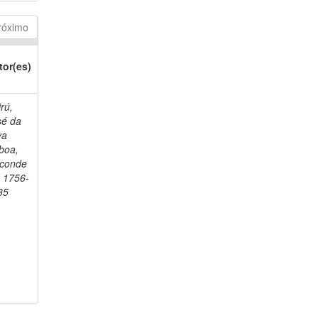
róximo
tor(es)
rú,
sé da
va
boa,
sconde
, 1756-
35