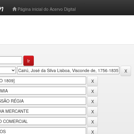
-->
Página inicial do Acervo Digital