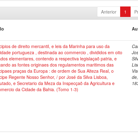
Anterior
1
P
lo
Au
cipios de direito mercantil, e leis da Marinha para uso da
Cai
dade portugueza , destinada ao commercio , divididos em oito
Jo
ados elementares, contendo a respectiva legislaçaõ patria, e
Sil
cando as fontes originaes dos regulamentos maritimos das
Lis
cipaes praças da Europa : de ordem de Sua Alteza Real, o
Vi
cipe Regente Nosso Senhor, / por José da Silva Lisboa,
de
tado, e Secretario da Meza da Inspecçaõ da Agricultura e
18
mercio da Cidade da Bahia. (Tomo 1-3)