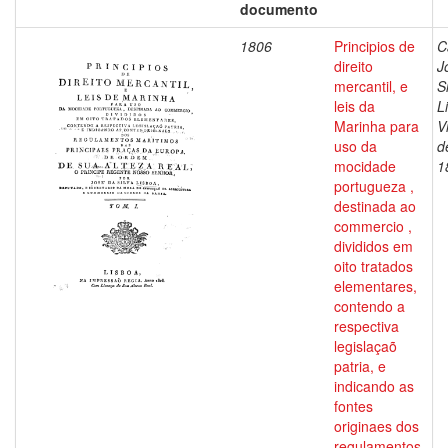
documento
1806
Principios de
C
direito
J
mercantil, e
S
leis da
L
Marinha para
V
uso da
d
mocidade
1
portugueza ,
destinada ao
commercio ,
divididos em
oito tratados
elementares,
contendo a
respectiva
legislaçaõ
patria, e
indicando as
fontes
originaes dos
regulamentos