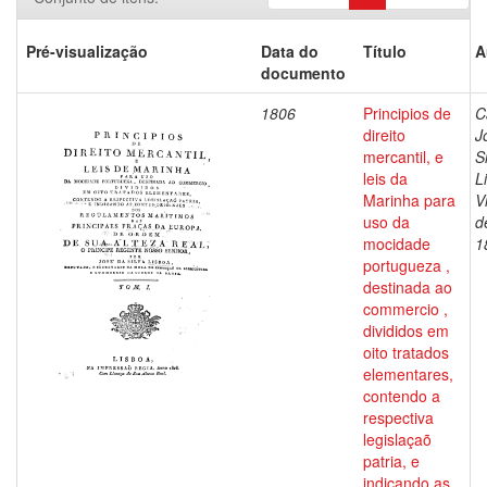
Pré-visualização
Data do
Título
A
documento
1806
Principios de
C
direito
J
mercantil, e
S
leis da
L
Marinha para
V
uso da
d
mocidade
1
portugueza ,
destinada ao
commercio ,
divididos em
oito tratados
elementares,
contendo a
respectiva
legislaçaõ
patria, e
indicando as