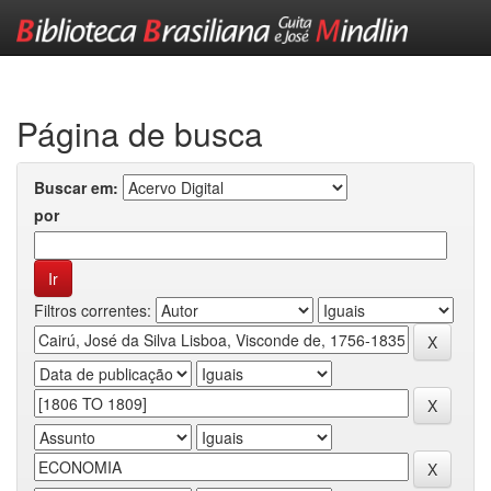
Skip
navigation
Página de busca
Buscar em:
por
Filtros correntes: