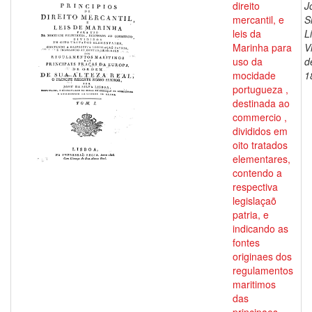
direito
J
mercantil, e
S
leis da
L
Marinha para
V
uso da
d
mocidade
1
portugueza ,
destinada ao
commercio ,
divididos em
oito tratados
elementares,
contendo a
respectiva
legislaçaõ
patria, e
indicando as
fontes
originaes dos
regulamentos
maritimos
das