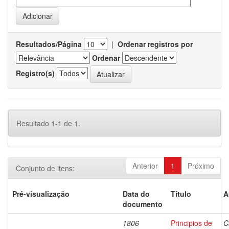
Resultados/Página
|
Ordenar registros por
Ordenar
Registro(s)
Resultado 1-1 de 1.
Anterior
1
Próximo
Conjunto de itens:
Pré-visualização
Data do
Título
A
documento
1806
Principios de
C