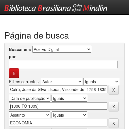
Skip
navigation
Página de busca
Buscar em:
por
Filtros correntes: