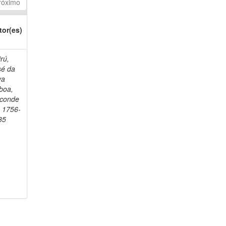
róximo
tor(es)
rú,
sé da
va
boa,
sconde
, 1756-
35