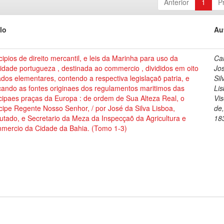
Anterior
1
P
lo
Au
cipios de direito mercantil, e leis da Marinha para uso da
Cai
dade portugueza , destinada ao commercio , divididos em oito
Jo
ados elementares, contendo a respectiva legislaçaõ patria, e
Sil
cando as fontes originaes dos regulamentos maritimos das
Lis
cipaes praças da Europa : de ordem de Sua Alteza Real, o
Vi
cipe Regente Nosso Senhor, / por José da Silva Lisboa,
de
tado, e Secretario da Meza da Inspecçaõ da Agricultura e
18
mercio da Cidade da Bahia. (Tomo 1-3)