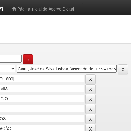
-->
Página inicial do Acervo Digital