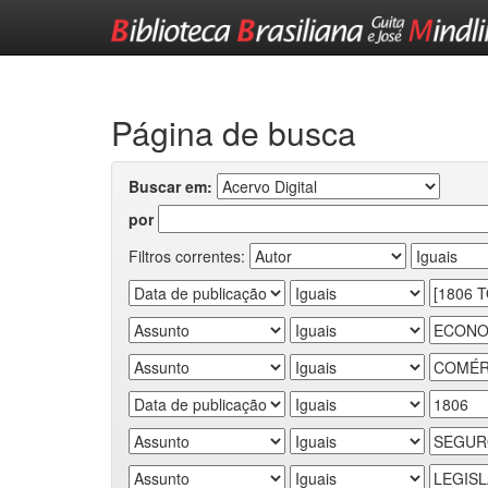
Skip
navigation
Página de busca
Buscar em:
por
Filtros correntes: