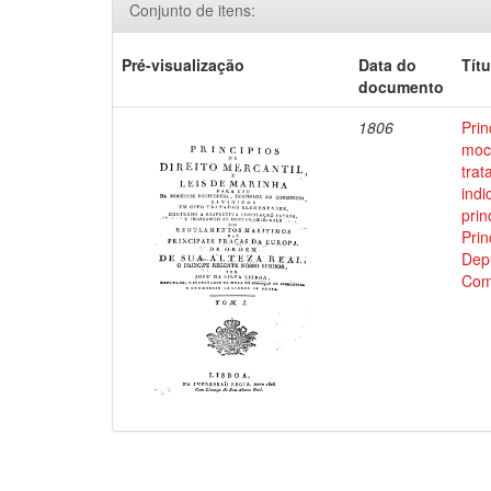
Conjunto de itens:
Pré-visualização
Data do
Títu
documento
1806
Prin
moci
trat
indi
prin
Prin
Depu
Com