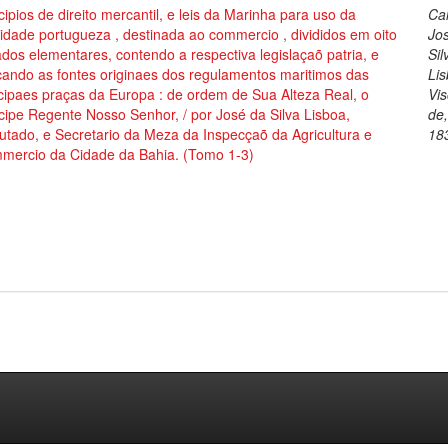
cipios de direito mercantil, e leis da Marinha para uso da
Cai
dade portugueza , destinada ao commercio , divididos em oito
Jo
ados elementares, contendo a respectiva legislaçaõ patria, e
Sil
cando as fontes originaes dos regulamentos maritimos das
Lis
cipaes praças da Europa : de ordem de Sua Alteza Real, o
Vi
cipe Regente Nosso Senhor, / por José da Silva Lisboa,
de
tado, e Secretario da Meza da Inspecçaõ da Agricultura e
18
mercio da Cidade da Bahia. (Tomo 1-3)