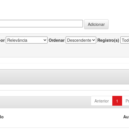
por
Ordenar
Registro(s)
Anterior
1
P
lo
Au