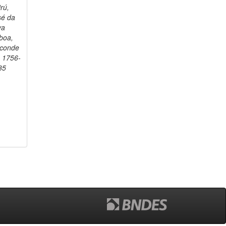
rú,
sé da
va
boa,
sconde
, 1756-
35