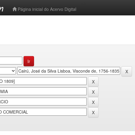
-->
Página inicial do Acervo Digital