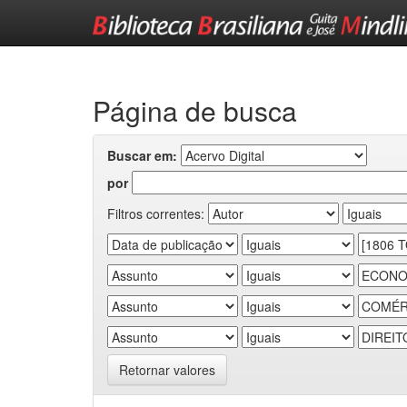
Skip
navigation
Página de busca
Buscar em:
por
Filtros correntes:
Retornar valores