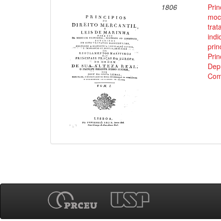
1806
Prin
moci
trat
indi
prin
Prin
Depu
Com