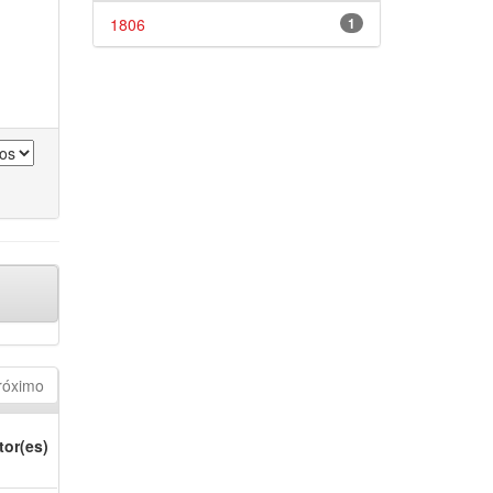
1806
1
róximo
tor(es)