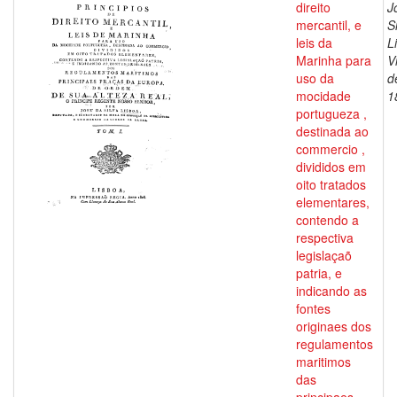
direito
J
mercantil, e
S
leis da
L
Marinha para
V
uso da
d
mocidade
1
portugueza ,
destinada ao
commercio ,
divididos em
oito tratados
elementares,
contendo a
respectiva
legislaçaõ
patria, e
indicando as
fontes
originaes dos
regulamentos
maritimos
das