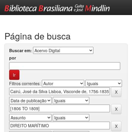
Skip
navigation
Página de busca
Buscar em:
por
Filtros correntes: