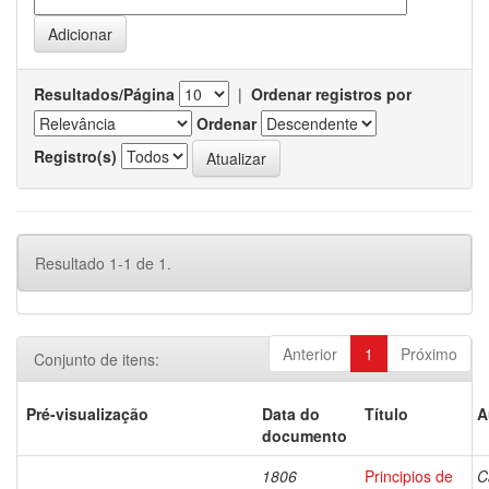
Resultados/Página
|
Ordenar registros por
Ordenar
Registro(s)
Resultado 1-1 de 1.
Anterior
1
Próximo
Conjunto de itens:
Pré-visualização
Data do
Título
A
documento
1806
Principios de
C