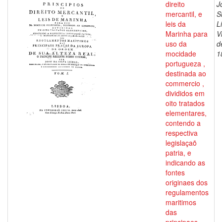
direito
J
mercantil, e
S
leis da
L
Marinha para
V
uso da
d
mocidade
1
portugueza ,
destinada ao
commercio ,
divididos em
oito tratados
elementares,
contendo a
respectiva
legislaçaõ
patria, e
indicando as
fontes
originaes dos
regulamentos
maritimos
das