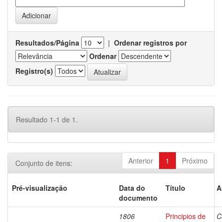
Resultados/Página
|
Ordenar registros por
Ordenar
Registro(s)
Resultado 1-1 de 1.
Anterior
1
Próximo
Conjunto de itens:
Pré-visualização
Data do
Título
A
documento
1806
Principios de
C