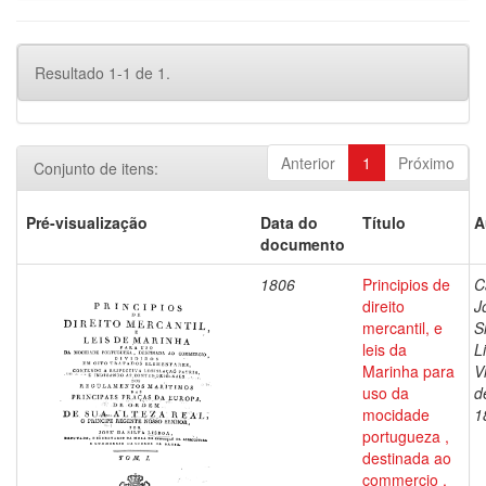
Resultado 1-1 de 1.
Anterior
1
Próximo
Conjunto de itens:
Pré-visualização
Data do
Título
A
documento
1806
Principios de
C
direito
J
mercantil, e
S
leis da
L
Marinha para
V
uso da
d
mocidade
1
portugueza ,
destinada ao
commercio ,