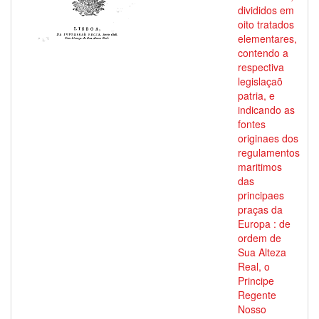
divididos em
oito tratados
elementares,
contendo a
respectiva
legislaçaõ
patria, e
indicando as
fontes
originaes dos
regulamentos
maritimos
das
principaes
praças da
Europa : de
ordem de
Sua Alteza
Real, o
Principe
Regente
Nosso