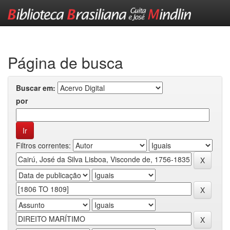
Skip
navigation
Página de busca
Buscar em:
por
Filtros correntes: