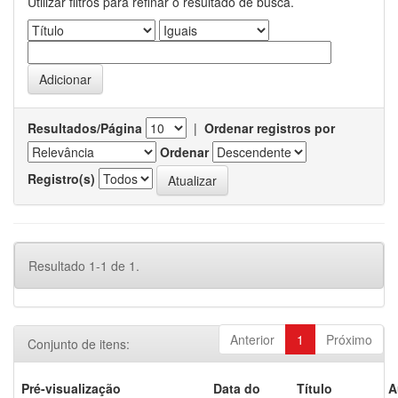
Utilizar filtros para refinar o resultado de busca.
Resultados/Página
|
Ordenar registros por
Ordenar
Registro(s)
Resultado 1-1 de 1.
Anterior
1
Próximo
Conjunto de itens:
Pré-visualização
Data do
Título
A