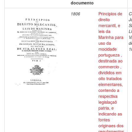
documento
1806
Principios de
C
direito
J
mercantil, e
S
leis da
L
Marinha para
V
uso da
d
mocidade
1
portugueza ,
destinada ao
commercio ,
divididos em
oito tratados
elementares,
contendo a
respectiva
legislaçaõ
patria, e
indicando as
fontes
originaes dos
regulamentos