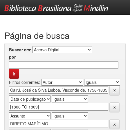
Skip
navigation
Página de busca
Buscar em:
por
Filtros correntes: