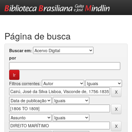
Skip
navigation
Página de busca
Buscar em:
por
Filtros correntes: