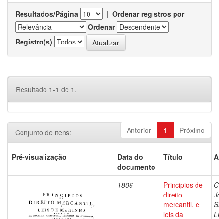
Resultados/Página
|
Ordenar registros por
Ordenar
Registro(s)
Resultado 1-1 de 1.
Anterior
1
Próximo
Conjunto de itens:
Pré-visualização
Data do
Título
A
documento
1806
Principios de
C
direito
J
mercantil, e
S
leis da
L