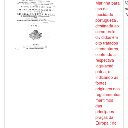
Marinha para
V
uso da
d
mocidade
1
portugueza ,
destinada ao
commercio ,
divididos em
oito tratados
elementares,
contendo a
respectiva
legislaçaõ
patria, e
indicando as
fontes
originaes dos
regulamentos
maritimos
das
principaes
praças da
Europa : de