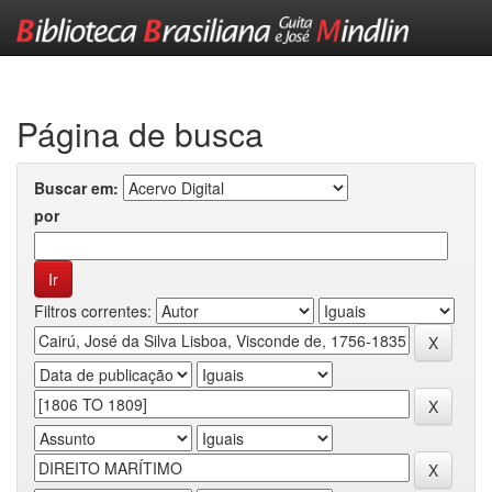
Skip
navigation
Página de busca
Buscar em:
por
Filtros correntes: