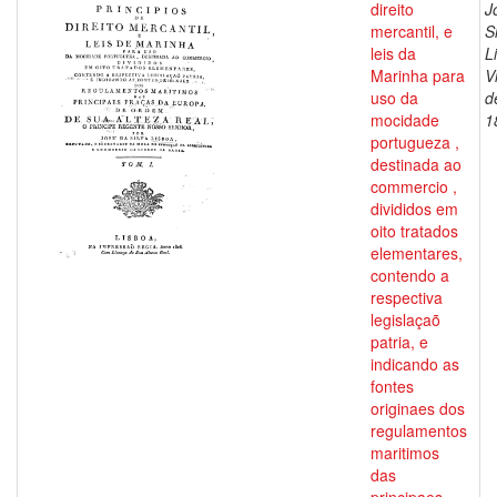
direito
J
mercantil, e
S
leis da
L
Marinha para
V
uso da
d
mocidade
1
portugueza ,
destinada ao
commercio ,
divididos em
oito tratados
elementares,
contendo a
respectiva
legislaçaõ
patria, e
indicando as
fontes
originaes dos
regulamentos
maritimos
das