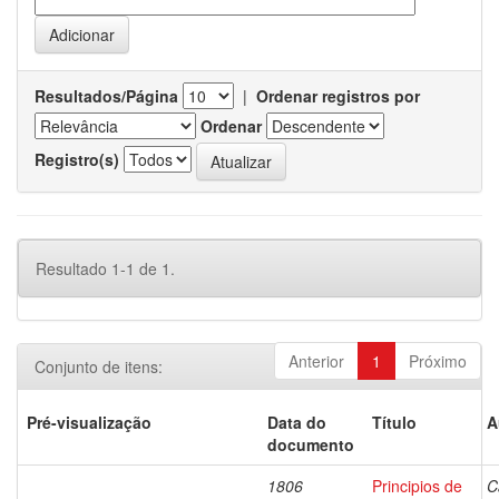
Resultados/Página
|
Ordenar registros por
Ordenar
Registro(s)
Resultado 1-1 de 1.
Anterior
1
Próximo
Conjunto de itens:
Pré-visualização
Data do
Título
A
documento
1806
Principios de
C