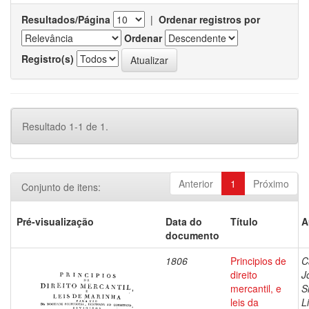
Resultados/Página
|
Ordenar registros por
Ordenar
Registro(s)
Resultado 1-1 de 1.
Anterior
1
Próximo
Conjunto de itens:
Pré-visualização
Data do
Título
A
documento
1806
Principios de
C
direito
J
mercantil, e
S
leis da
L