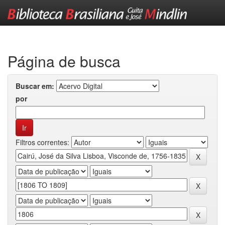
Skip
navigation
Página de busca
Buscar em:
por
Filtros correntes: