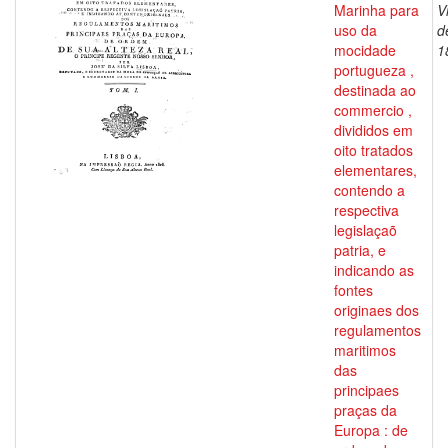
Marinha para
V
uso da
d
mocidade
1
portugueza ,
destinada ao
commercio ,
divididos em
oito tratados
elementares,
contendo a
respectiva
legislaçaõ
patria, e
indicando as
fontes
originaes dos
regulamentos
maritimos
das
principaes
praças da
Europa : de