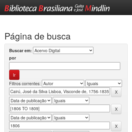
Skip
navigation
Página de busca
Buscar em:
por
Filtros correntes: