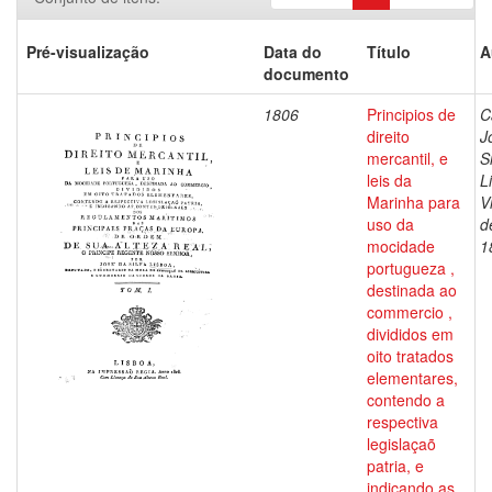
Pré-visualização
Data do
Título
A
documento
1806
Principios de
C
direito
J
mercantil, e
S
leis da
L
Marinha para
V
uso da
d
mocidade
1
portugueza ,
destinada ao
commercio ,
divididos em
oito tratados
elementares,
contendo a
respectiva
legislaçaõ
patria, e
indicando as