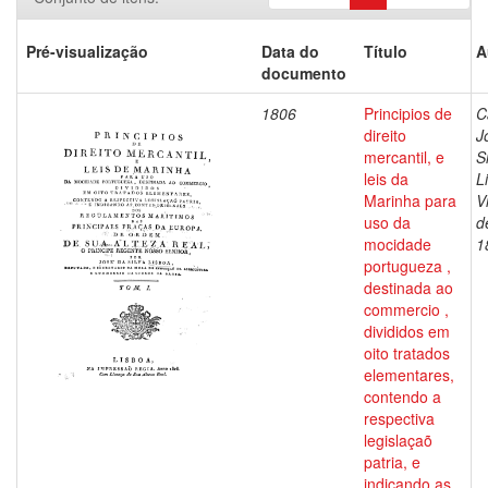
Pré-visualização
Data do
Título
A
documento
1806
Principios de
C
direito
J
mercantil, e
S
leis da
L
Marinha para
V
uso da
d
mocidade
1
portugueza ,
destinada ao
commercio ,
divididos em
oito tratados
elementares,
contendo a
respectiva
legislaçaõ
patria, e
indicando as