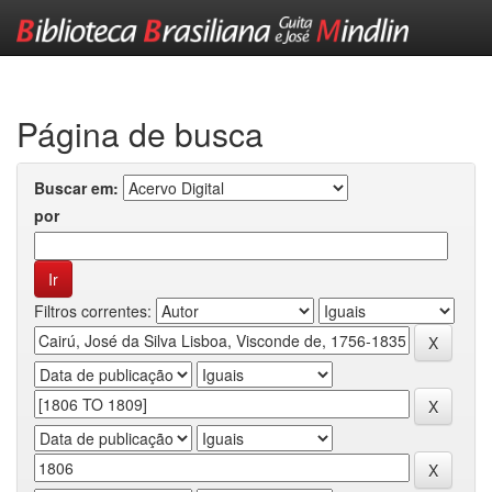
Skip
navigation
Página de busca
Buscar em:
por
Filtros correntes: