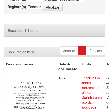
Registro(s)
Resultado 1-1 de 1.
Anterior
1
Próximo
Conjunto de itens:
Pré-visualização
Data do
Título
A
documento
1806
Principios de
C
direito
J
mercantil, e
S
leis da
L
Marinha para
V
uso da
d
mocidade
1