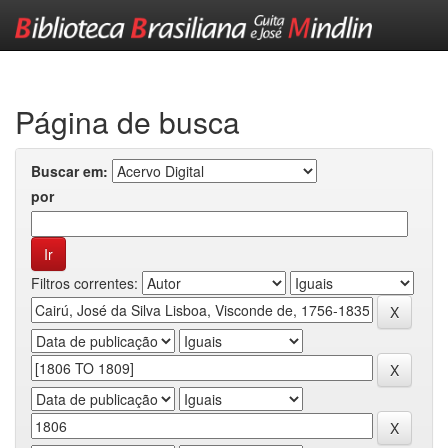
Skip
navigation
Página de busca
Buscar em:
por
Filtros correntes: