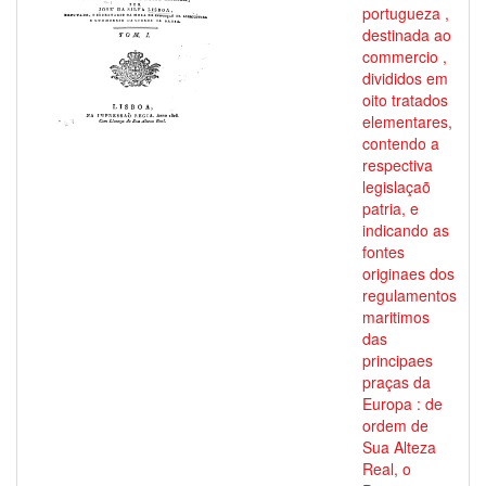
portugueza ,
destinada ao
commercio ,
divididos em
oito tratados
elementares,
contendo a
respectiva
legislaçaõ
patria, e
indicando as
fontes
originaes dos
regulamentos
maritimos
das
principaes
praças da
Europa : de
ordem de
Sua Alteza
Real, o