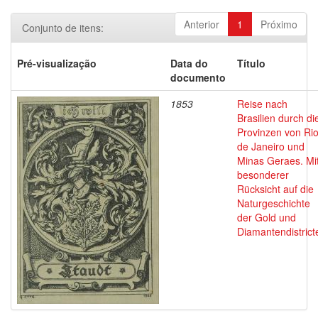
Anterior
1
Próximo
Conjunto de itens:
Pré-visualização
Data do
Título
documento
1853
Reise nach
Brasilien durch di
Provinzen von Ri
de Janeiro und
Minas Geraes. Mi
besonderer
Rücksicht auf die
Naturgeschichte
der Gold und
Diamantendistrict