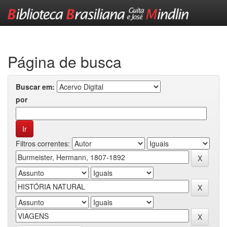
Skip
navigation
Página de busca
Buscar em:
por
Filtros correntes: