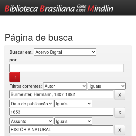
Skip
navigation
Página de busca
Buscar em:
por
Filtros correntes: