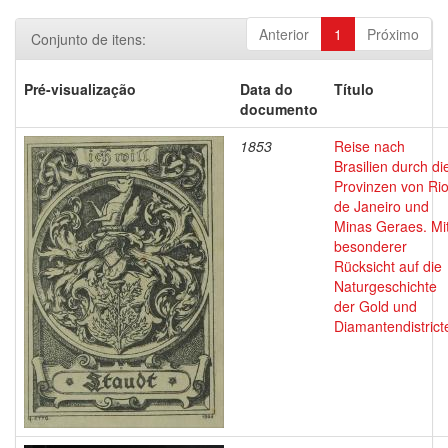
Anterior
1
Próximo
Conjunto de itens:
Pré-visualização
Data do
Título
documento
1853
Reise nach
Brasilien durch di
Provinzen von Ri
de Janeiro und
Minas Geraes. Mi
besonderer
Rücksicht auf die
Naturgeschichte
der Gold und
Diamantendistrict