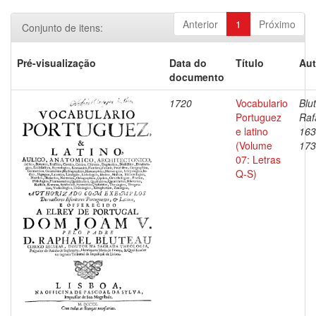
Anterior
1
Próximo
Conjunto de itens:
Pré-visualização
Data do
Título
Aut
documento
1720
Vocabulario
Blu
Portuguez
Raf
e latino
163
(Volume
173
07: Letras
Q-S)