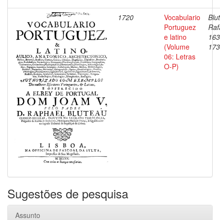
1720
Vocabulario
Blu
Portuguez
Raf
e latino
163
(Volume
173
06: Letras
O-P)
Sugestões de pesquisa
Assunto