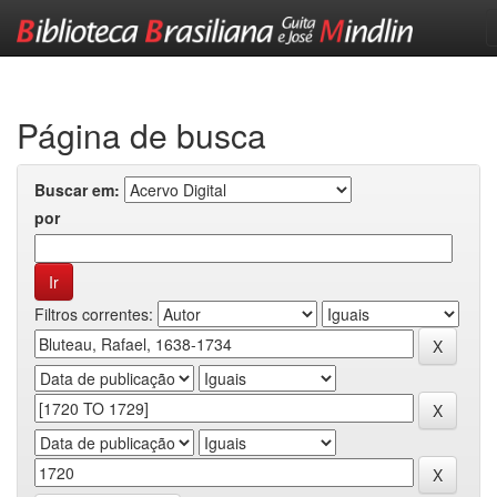
Skip
navigation
Página de busca
Buscar em:
por
Filtros correntes: