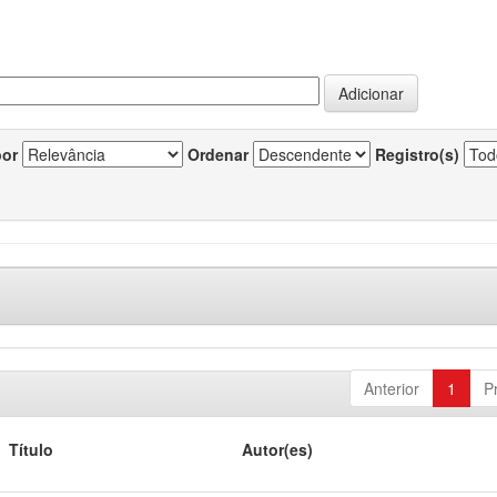
por
Ordenar
Registro(s)
Anterior
1
P
Título
Autor(es)