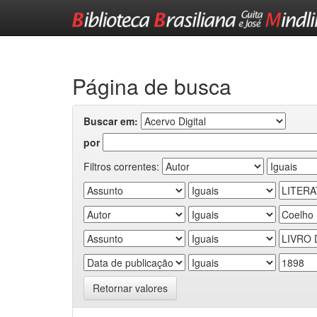
Skip
navigation
Página de busca
Buscar em:
por
Filtros correntes:
Retornar valores