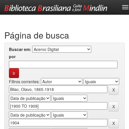
Skip
navigation
Página de busca
Buscar em:
por
Filtros correntes: