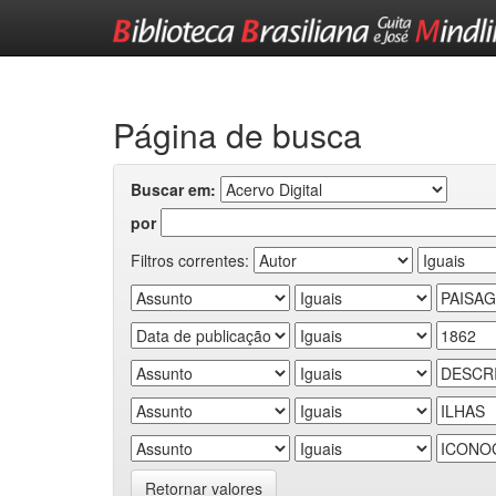
Skip
navigation
Página de busca
Buscar em:
por
Filtros correntes:
Retornar valores