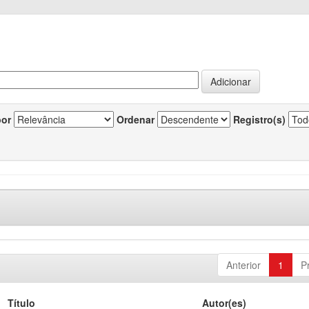
por
Ordenar
Registro(s)
Anterior
1
P
Título
Autor(es)