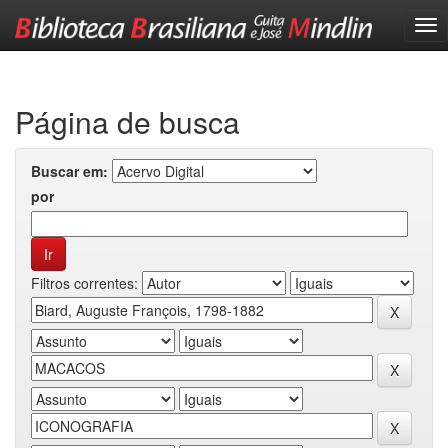
Skip
navigation
Página de busca
Buscar em:
por
Filtros correntes: