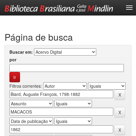
Skip
navigation
Página de busca
Buscar em:
por
Filtros correntes: