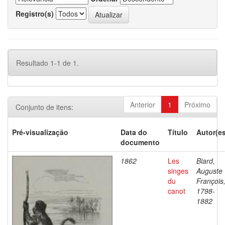
Registro(s)
Resultado 1-1 de 1.
Anterior
1
Próximo
Conjunto de itens:
Pré-visualização
Data do
Título
Autor(es
documento
1862
Les
Biard,
singes
Auguste
du
François
canot
1798-
1882