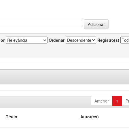
por
Ordenar
Registro(s)
Anterior
1
P
Título
Autor(es)