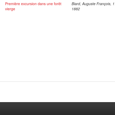
Première excursion dans une forêt
Biard, Auguste François, 
vierge
1882