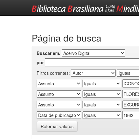
Skip
navigation
Página de busca
Buscar em:
por
Filtros correntes:
Retornar valores