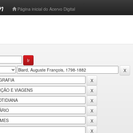
-->
Página inicial do Acervo Digital