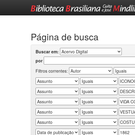
Skip
navigation
Página de busca
Buscar em:
por
Filtros correntes: