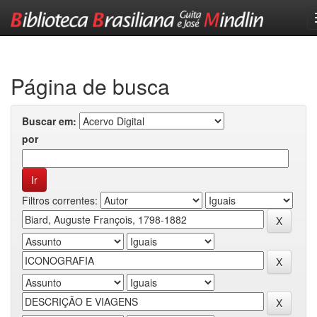
Skip
navigation
Página de busca
Buscar em:
por
Filtros correntes: