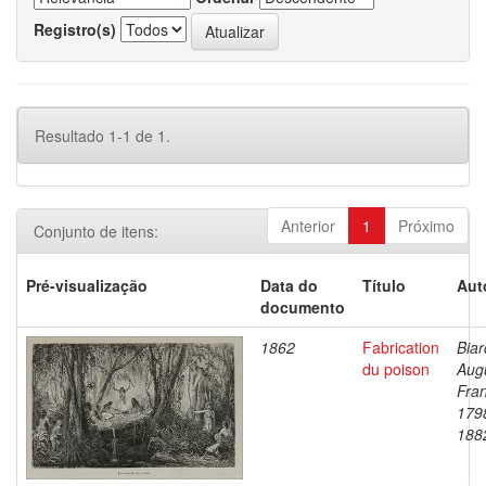
Registro(s)
Resultado 1-1 de 1.
Anterior
1
Próximo
Conjunto de itens:
Pré-visualização
Data do
Título
Aut
documento
1862
Fabrication
Biar
du poison
Aug
Fran
179
188