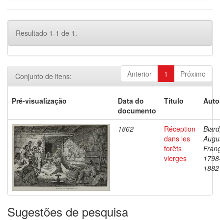
Resultado 1-1 de 1.
Anterior
1
Próximo
Conjunto de itens:
Pré-visualização
Data do
Título
Auto
documento
1862
Réception
Biard
dans les
Augu
forêts
Franç
vierges
1798
1882
Sugestões de pesquisa