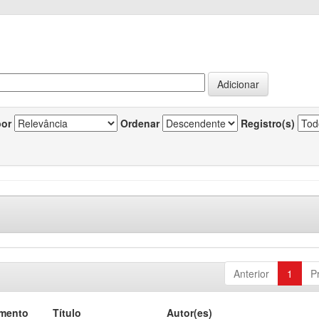
por
Ordenar
Registro(s)
Anterior
1
P
umento
Título
Autor(es)