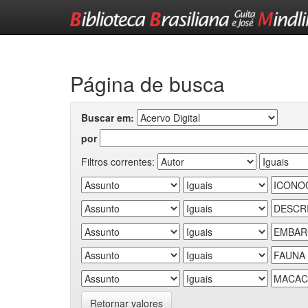
Skip
navigation
Página de busca
Buscar em:
por
Filtros correntes:
Retornar valores