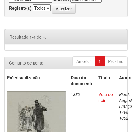
Registro(s)
Resultado 1-4 de 4.
Anterior
1
Próximo
Conjunto de itens:
Pré-visualização
Data do
Título
Autor(
documento
1862
Vêtu de
Biard,
noir
Augus
Franço
1798-
1882