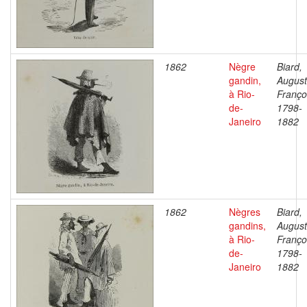
1862
Nègre
Biard,
gandin,
Augus
à Rio-
Franço
de-
1798-
Janeiro
1882
1862
Nègres
Biard,
gandins,
Augus
à Rio-
Franço
de-
1798-
Janeiro
1882