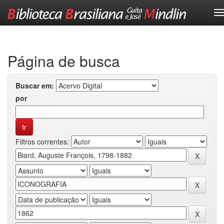
Skip
navigation
Página de busca
Buscar em:
por
Filtros correntes: