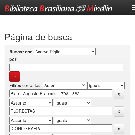
Skip
navigation
Página de busca
Buscar em:
por
Filtros correntes: