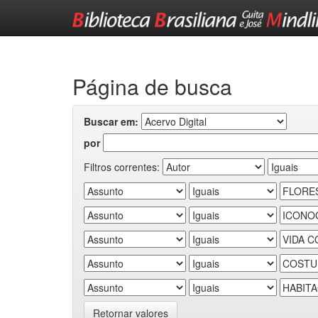
Skip
navigation
Página de busca
Buscar em:
por
Filtros correntes:
Retornar valores