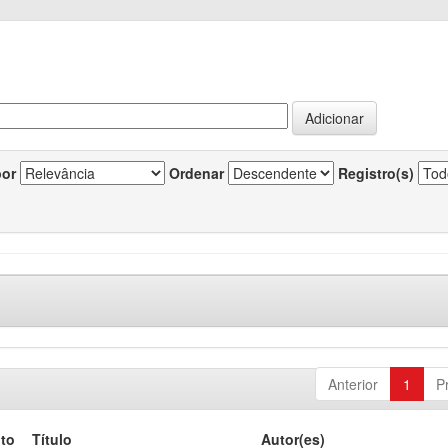
por
Ordenar
Registro(s)
Anterior
1
P
to
Título
Autor(es)