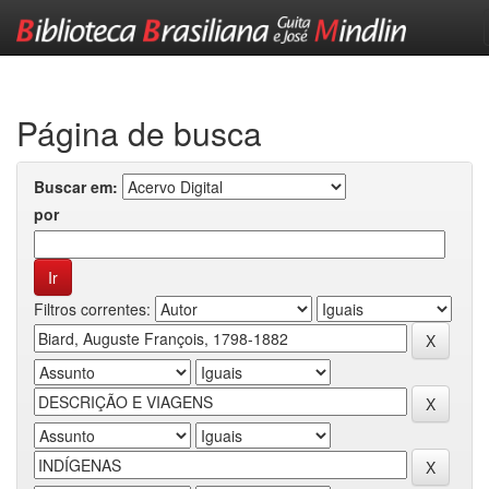
Skip
navigation
Página de busca
Buscar em:
por
Filtros correntes: