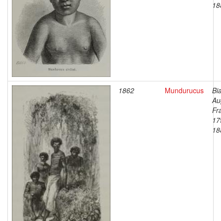
18
1862
Mundurucus
Bi
Au
Fr
17
18