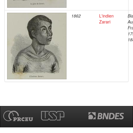
1862
L'indien
Bi
Zarari
Au
Fr
17
18