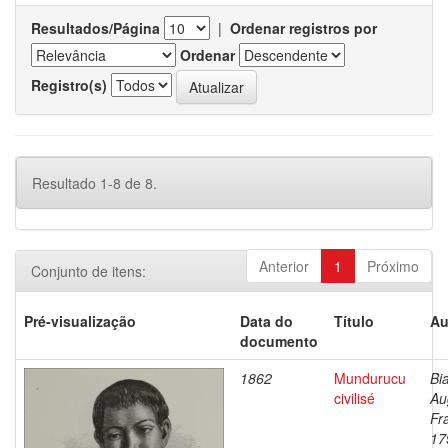
Resultados/Página
|
Ordenar registros por
Ordenar
Registro(s)
Resultado 1-8 de 8.
Anterior
1
Próximo
Conjunto de itens:
Pré-visualização
Data do
Título
Au
documento
1862
Mundurucu
Bi
civilisé
Au
Fr
17