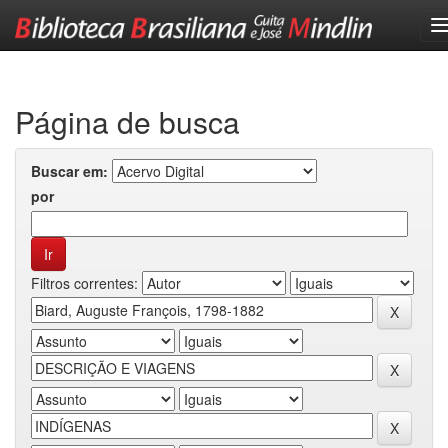
Skip
navigation
Página de busca
Buscar em:
por
Filtros correntes: