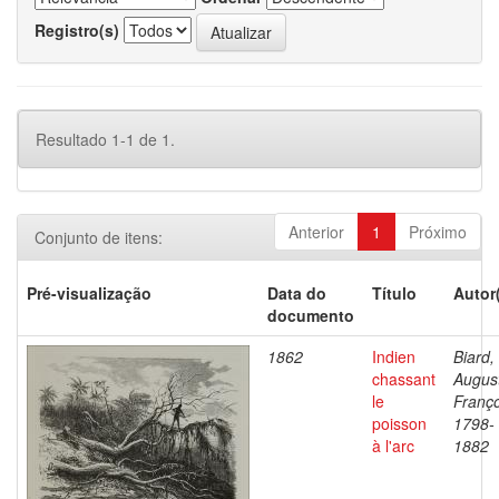
Registro(s)
Resultado 1-1 de 1.
Anterior
1
Próximo
Conjunto de itens:
Pré-visualização
Data do
Título
Autor
documento
1862
Indien
Biard,
chassant
Augus
le
Franço
poisson
1798-
à l'arc
1882