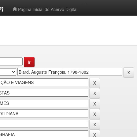
-->
Página inicial do Acervo Digital