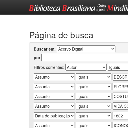
Skip
navigation
Página de busca
Buscar em:
por
Filtros correntes: