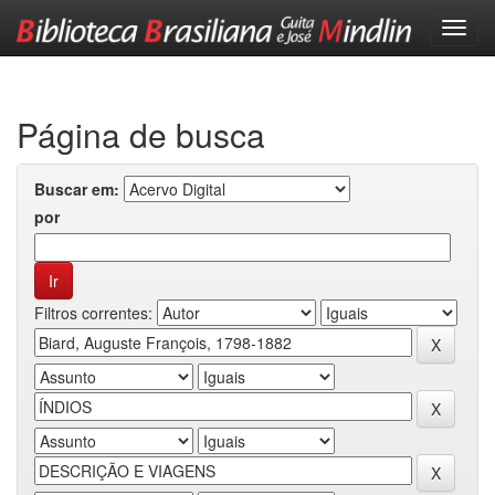
Skip
navigation
Página de busca
Buscar em:
por
Filtros correntes: