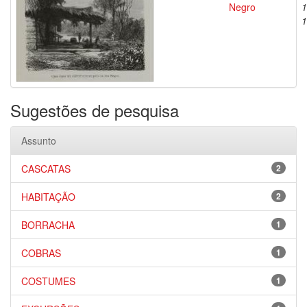
Negro
1
1
Sugestões de pesquisa
Assunto
CASCATAS
2
HABITAÇÃO
2
BORRACHA
1
COBRAS
1
COSTUMES
1