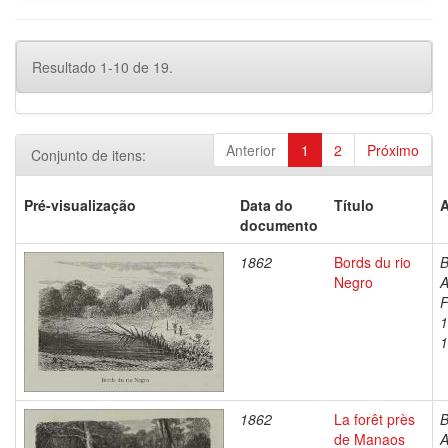
Resultado 1-10 de 19.
Anterior
1
2
Próximo
Conjunto de itens:
Pré-visualização
Data do
Título
A
documento
1862
Bords du rio
B
Negro
A
F
1
1
1862
La forêt près
B
de Manaos
A