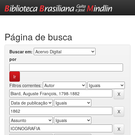
Skip
navigation
Página de busca
Buscar em:
por
Filtros correntes: