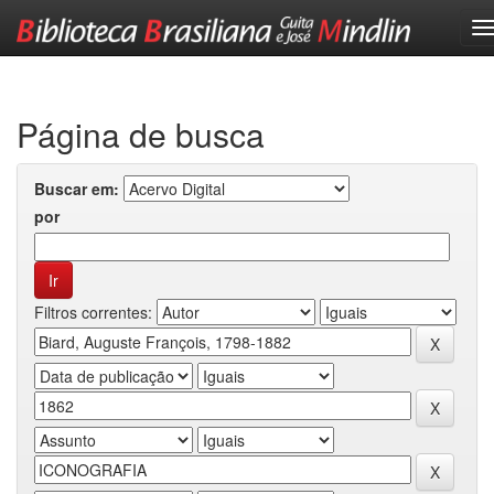
Skip
navigation
Página de busca
Buscar em:
por
Filtros correntes: