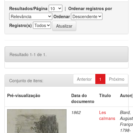
Resultados/Página
|
Ordenar registros por
Ordenar
Registro(s)
Resultado 1-1 de 1.
Anterior
1
Próximo
Conjunto de itens:
Pré-visualização
Data do
Título
Autor(
documento
1862
Les
Biard,
caïmans
Augus
Franço
1798-