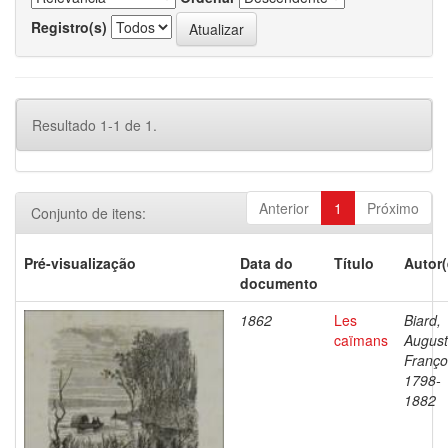
Registro(s)
Resultado 1-1 de 1.
Anterior
1
Próximo
Conjunto de itens:
Pré-visualização
Data do
Título
Autor(
documento
1862
Les
Biard,
caïmans
Augus
Franço
1798-
1882