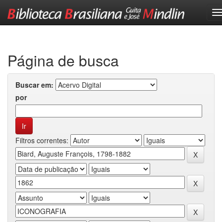
Skip
navigation
Página de busca
Buscar em:
por
Filtros correntes: