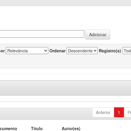
por
Ordenar
Registro(s)
Anterior
1
P
ocumento
Título
Autor(es)