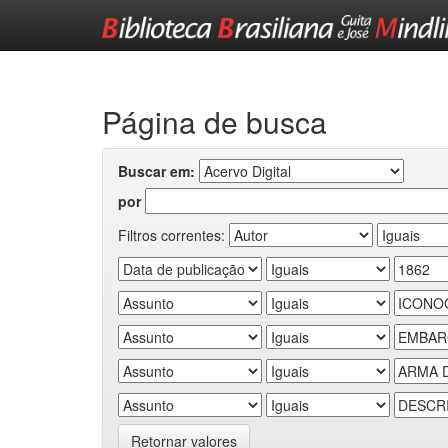
Skip
navigation
Página de busca
Buscar em:
por
Filtros correntes:
Retornar valores