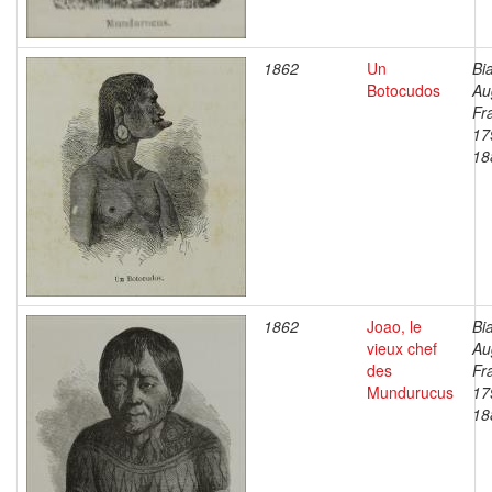
1862
Un
Bi
Botocudos
Au
Fr
17
18
1862
Joao, le
Bi
vieux chef
Au
des
Fr
Mundurucus
17
18