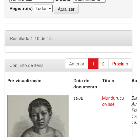
Registro(s)
Resultado 1-10 de 12.
Anterior
1
2
Próximo
Conjunto de itens:
Pré-visualização
Data do
Título
Au
documento
1862
Mundurucu
Bi
civilisé
Au
Fr
17
18