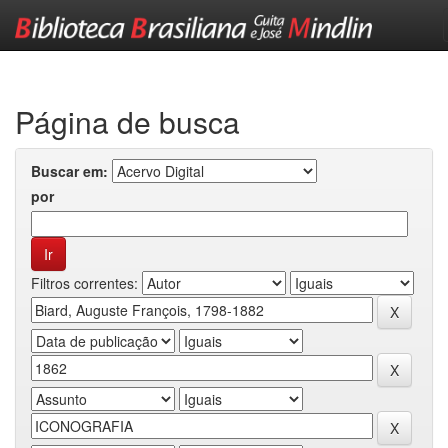
Skip
navigation
Página de busca
Buscar em:
por
Filtros correntes: