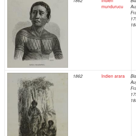
1862
Indien
Bi
mundurucu
Au
Fr
17
18
1862
Indien arara
Bi
Au
Fr
17
18