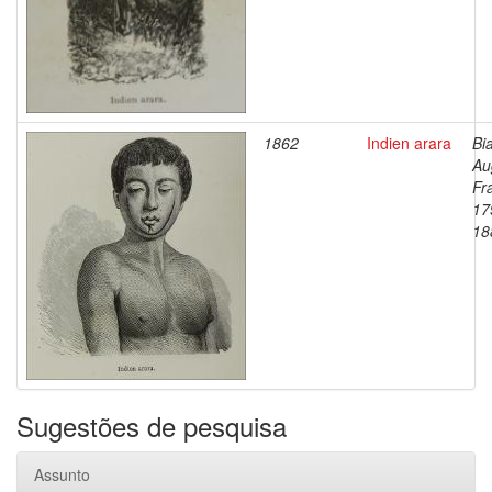
1862
Indien arara
Bi
Au
Fr
17
18
Sugestões de pesquisa
Assunto